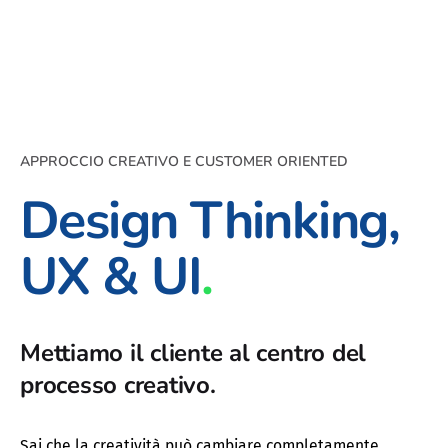
Skip
to
Cosa
Case
About
Blog
Contattaci
Risorse
Academy
facciamo
Studies
content
APPROCCIO CREATIVO E CUSTOMER ORIENTED
Design Thinking,
UX & UI
.
Mettiamo il cliente al centro del
processo creativo.
Sai che la creatività può cambiare completamente