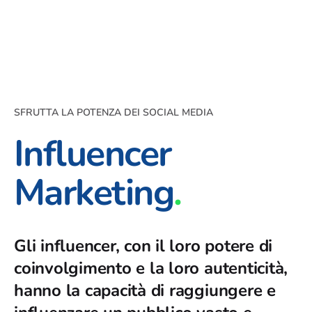
Skip
to
Cosa
Case
About
Blog
Contattaci
Risorse
Academy
facciamo
Studies
content
SFRUTTA LA POTENZA DEI SOCIAL MEDIA
Influencer
Marketing
.
Gli influencer, con il loro potere di
coinvolgimento e la loro autenticità,
hanno la capacità di raggiungere e