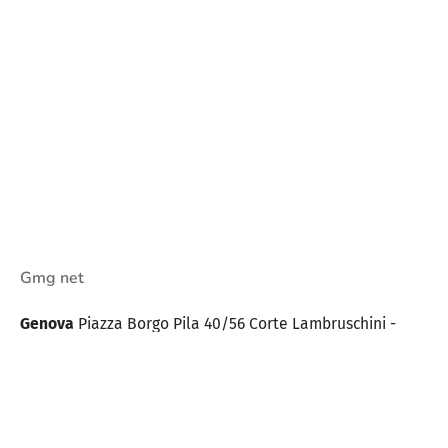
Gmg net
Genova
Piazza Borgo Pila 40/56
Corte Lambruschini -
Torre A
16129 Genova - Italy
Contatti
Tel. +39 0100985220
info@gmgnet.com
comunicazioni@pec.gmgnet.com