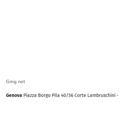
Gmg net
Genova
Piazza Borgo Pila 40/56
Corte Lambruschini -
Torre A
16129 Genova - Italy
Contatti
Tel. +39 0100985220
info@gmgnet.com
comunicazioni@pec.gmgnet.com