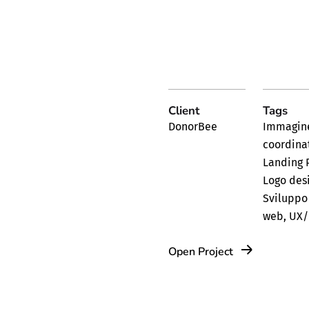
Client
Tags
DonorBee
Immagin
coordina
Landing 
Logo des
Sviluppo 
web
,
UX/
Open Project