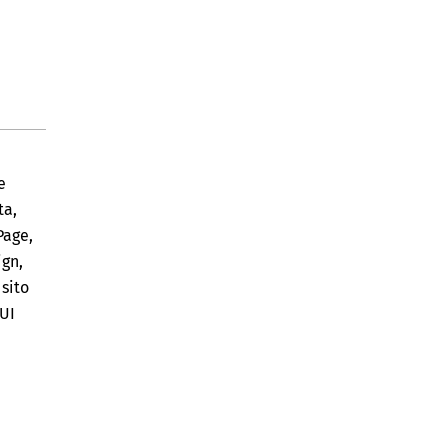
e
ta
,
Page
,
ign
,
sito
UI