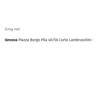
Gmg net
Genova
Piazza Borgo Pila 40/56
Corte Lambruschini -
Torre A
16129 Genova - Italy
Contatti
Tel. +39 0100985220
info@gmgnet.com
comunicazioni@pec.gmgnet.com
Siamo associati con