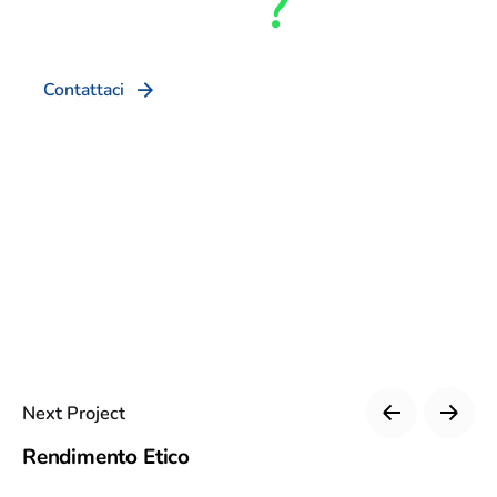
realizzarla
?
Contattaci
Siamo un team di creativi, developer, marketers,
appassionati di UX Design ed esperti di Cyber
Security pronti a dare corpo alle tue idee più
ambiziose.
Next Project
Rendimento Etico