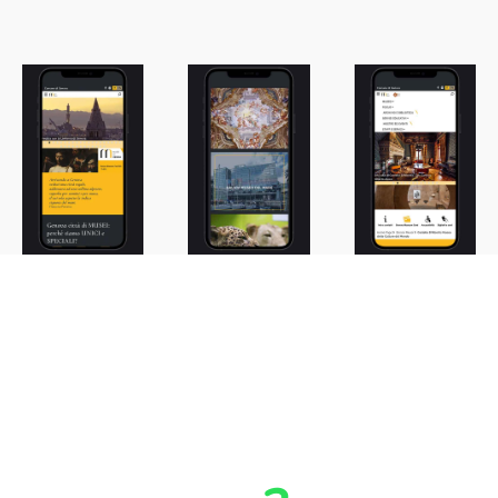
AFFIDATI A NOI
Hai un'idea ma
non sai come