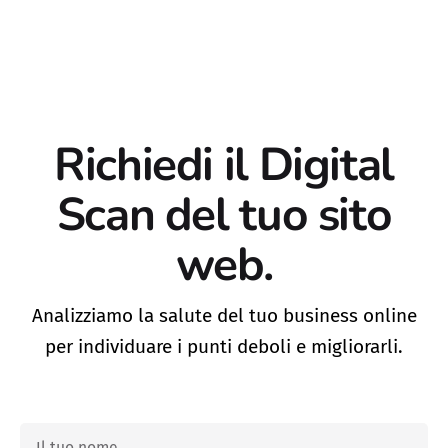
Skip
to
Cosa
Case
Contattaci
About
Blog
Risorse
Academy
facciamo
Studies
content
Richiedi il Digital
Scan
del tuo sito
web.
Analizziamo la salute del tuo business online
per individuare i punti deboli e migliorarli.