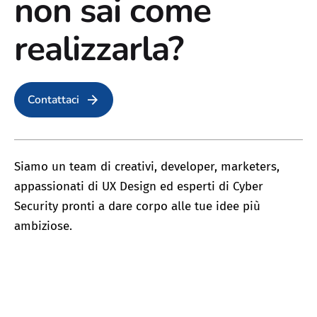
non sai come
realizzarla?
Contattaci
Siamo un team di creativi, developer, marketers,
appassionati di UX Design ed esperti di Cyber
Security pronti a dare corpo alle tue idee più
0
%
Scanning...
ambiziose.
Gli utenti non atterrano sul tuo sito?
Vorresti che il tuo ecommerce vendesse di più?